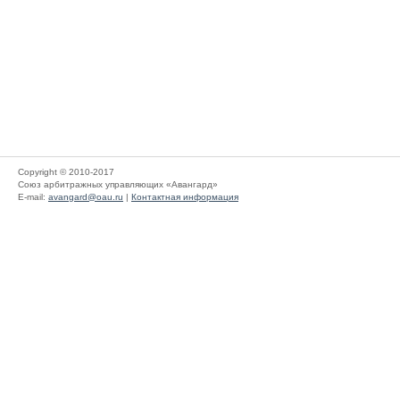
Copyright © 2010-2017
Союз арбитражных управляющих «Авангард»
E-mail:
avangard@oau.ru
|
Контактная информация