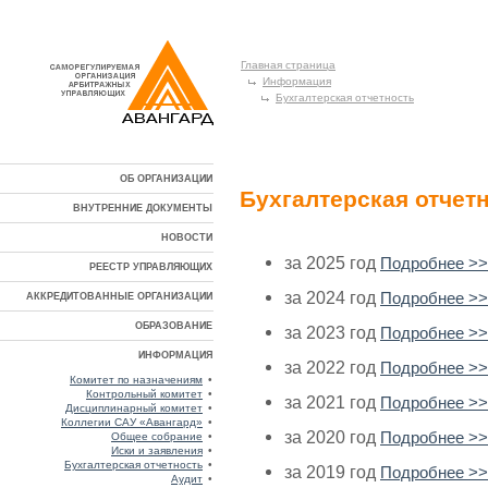
Главная страница
Информация
Бухгалтерская отчетность
ОБ ОРГАНИЗАЦИИ
Бухгалтерская отчет
ВНУТРЕННИЕ ДОКУМЕНТЫ
НОВОСТИ
за 2025 год
Подробнее >>
РЕЕСТР УПРАВЛЯЮЩИХ
за 2024 год
Подробнее >>
АККРЕДИТОВАННЫЕ ОРГАНИЗАЦИИ
ОБРАЗОВАНИЕ
за 2023 год
Подробнее >>
ИНФОРМАЦИЯ
за 2022 год
Подробнее >>
Комитет по назначениям
•
Контрольный комитет
•
за 2021 год
Подробнее >>
Дисциплинарный комитет
•
Коллегии САУ «Авангард»
•
за 2020 год
Подробнее >>
Общее собрание
•
Иски и заявления
•
Бухгалтерская отчетность
•
за 2019 год
Подробнее >>
Аудит
•