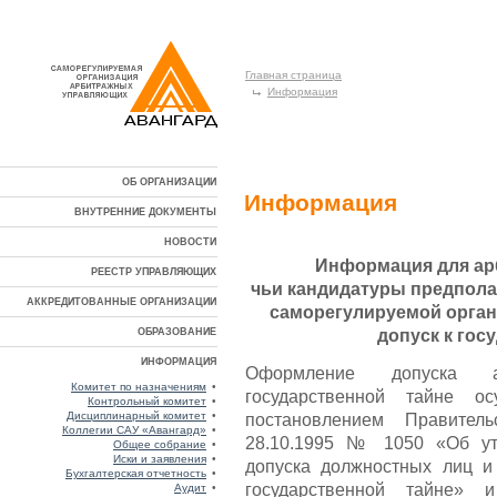
Главная страница
Информация
ОБ ОРГАНИЗАЦИИ
Информация
ВНУТРЕННИЕ ДОКУМЕНТЫ
НОВОСТИ
Информация для ар
РЕЕСТР УПРАВЛЯЮЩИХ
чьи кандидатуры предпола
АККРЕДИТОВАННЫЕ ОРГАНИЗАЦИИ
саморегулируемой орган
допуск к гос
ОБРАЗОВАНИЕ
ИНФОРМАЦИЯ
Оформление допуска 
Комитет по назначениям
•
государственной тайне ос
Контрольный комитет
•
Дисциплинарный комитет
•
постановлением Правител
Коллегии САУ «Авангард»
•
28.10.1995 № 1050 «Об ут
Общее собрание
•
Иски и заявления
•
допуска должностных лиц и
Бухгалтерская отчетность
•
государственной тайне» 
Аудит
•