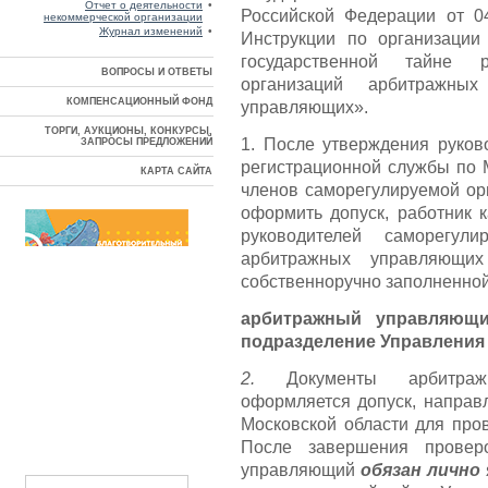
Отчет о деятельности
•
Российской Федерации от 
некоммерческой организации
Журнал изменений
•
Инструкции по организаци
государственной тайне р
ВОПРОСЫ И ОТВЕТЫ
организаций арбитражны
КОМПЕНСАЦИОННЫЙ ФОНД
управляющих».
ТОРГИ, АУКЦИОНЫ, КОНКУРСЫ,
1. После утверждения руко
ЗАПРОСЫ ПРЕДЛОЖЕНИЙ
регистрационной службы по М
КАРТА САЙТА
членов саморегулируемой ор
оформить допуск, работник 
руководителей саморегули
арбитражных управляющи
собственноручно заполненной 
арбитражный управляю
подразделение Управления
2.
Документы арбитражн
оформляется допуск, направ
Московской области для про
После завершения провер
управляющий
обязан лично