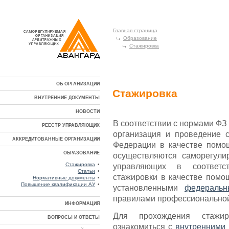
Главная страница
Образование
Стажировка
ОБ ОРГАНИЗАЦИИ
Стажировка
ВНУТРЕННИЕ ДОКУМЕНТЫ
НОВОСТИ
В соответствии с нормами ФЗ 
РЕЕСТР УПРАВЛЯЮЩИХ
организация и проведение 
АККРЕДИТОВАННЫЕ ОРГАНИЗАЦИИ
Федерации в качестве помо
ОБРАЗОВАНИЕ
осуществляются саморегули
Стажировка
•
управляющих в соответс
Статьи
•
стажировки в качестве помо
Нормативные документы
•
Повышение квалификации АУ
•
установленными
федеральн
правилами профессиональной
ИНФОРМАЦИЯ
Для прохождения стажир
ВОПРОСЫ И ОТВЕТЫ
ознакомиться с
внутренними