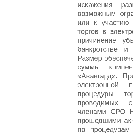
искажения ра
возможным огра
или к участию 
торгов в элект
причинение уб
банкротстве и
Размер обеспеч
суммы компе
«Авангард». Пр
электронной 
процедуры то
проводимых о
членами СРО Н
прошедшими ак
по процедурам 