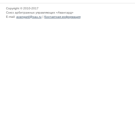
Copyright © 2010-2017
Союз арбитражных управляющих «Авангард»
E-mail:
avangard@oau.ru
|
Контактная информация